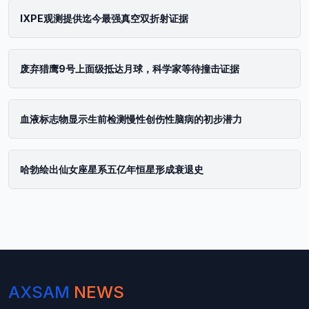
IXPE观测提供迄今最强真空双折射证据
废弃猎鹰9号上面级抵达月球，科学家等待撞击证据
血液标志物显示生前检测慢性创伤性脑病的初步潜力
哈勃绘出仙女座星系五亿年恒星形成衰退史
AXSAM
NEWS