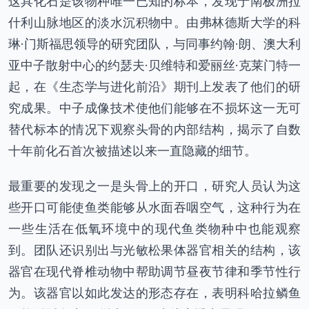
这具化石是该物种唯一已知的标本，发现于南极洲拉
什利山脉地区的淡水沉积物中。由弗林德斯大学的科
琳·门斯福思领导的研究团队，与同事约翰·朗、澳大利
亚中子散射中心的约瑟夫·贝维特和爱丽丝·克莱门特一
起，在《生态学与进化前沿》期刊上发表了他们的研
究成果。中子成像技术使他们能够在不损坏这一无可
替代标本的情况下观察头骨的内部结构，揭示了自数
十年前化石首次被描述以来一直隐藏的细节。
最重要的发现之一是头骨上的开口，研究人员认为这
些开口可能使鱼类能够从水面吞咽空气，这种行为在
一些生活在低氧环境中的现代鱼类物种中也能观察
到。团队还识别出与光敏松果体器官相关的结构，该
器官在现代脊椎动物中帮助调节昼夜节律和季节性行
为。该器官以如此发达的形态存在，表明科哈拉鳞鱼