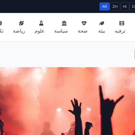
AR
ZH
HI
D
ترفيه
بيئة
صحة
سياسة
علوم
رياضة
تك