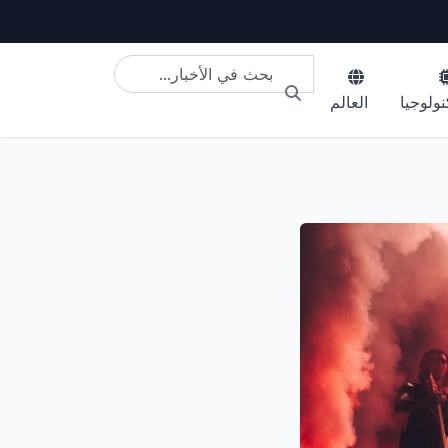
نولوجيا
العالم