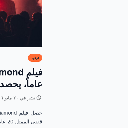
ترفيه
عاماً، يحصد 9 دقائق تصفيق حار وقوفاً في ك
نشر في ٢٠ مايو ٢٠٢٦
قضى 