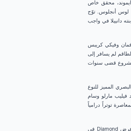
دايموند، محقق خاص
 لوس أنجلوس. توّج
نته دانييلا في واجب
وفمان وفيكي كريبس
طاقم لم يسافر إلى
م بمشروع قضى سنوات
لبصري المميز للنوع
 فيليب مارلو وسام
صرة توتراً درامياً
تميز مسار المشروع نحو الشاشة بالمثابرة والعديد من العقبات. كان غارسيا قد عرض Diamond في