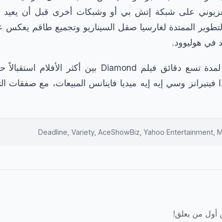
فزيوني على شبكة إتش بي أو وشبكات أخرى قبل أن يعيد ت
تطوير الممتدة لغارسيا صقل السيناريو وتجميع طاقم يعكس عم
 في هوليوود.
يضع التصفيق الحار لمدة تسع دقائق فيلم Diamond بين أكثر
ا فيتيرانز وسي إيه إيه ميديا فاينانس المبيعات، مع صفقات الت
ن أول من يعلق!