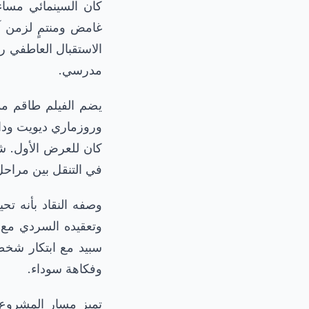
كان السينمائي مساء
غامض ومنتمٍ لزمن آ
الاستقبال العاطفي رح
مدرسي.
يضم الفيلم طاقم مم
وروزماري ديويت ودا
كان للعرض الأول. شك
في التنقل بين مراحل 
وصفه النقاد بأنه تح
وتعقيده السردي مع 
سبيد مع ابتكار شخصي
وفكاهة سوداء.