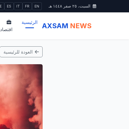
السبت، ٢٥ صفر ١٤٤٨ هـ
E
ES
IT
FR
EN
الرئيسية
AXSAM
NEWS
اقتصاد
العودة للرئيسية