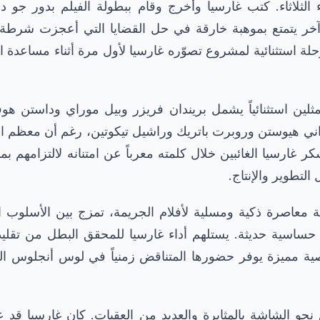
 الثلاثاء. كتب غارسيا وأخرج وقام ببطولة الفيلم بدور جو 
خر يتمتع بموهبة خارقة في حل القضايا التي أعجزت شرطة
لة استثنائية لمشروع تصوّره غارسيا لأول مرة أثناء مساعدة اب
ثلين استثنائياً يشمل بريندان فريزر وبيل موراي وداستن ه
ني هيوستن وروبرت باتريك وراشيل تيكوتين، رغم أن معظم ال
ر غارسيا الغائبين خلال كلمته معرباً عن امتنانه لالتزامه
التطوير والإنتاج.
ية معاصرة ذكية ومسلية لأفلام الجريمة، تمزج بين الأسلوب ا
حساسية حديثة. يستلهم أداء غارسيا للمحقق البطل من تقليد
ة مميزة يوفر حضورها المتناقض زمنياً في لوس أنجلوس المعا