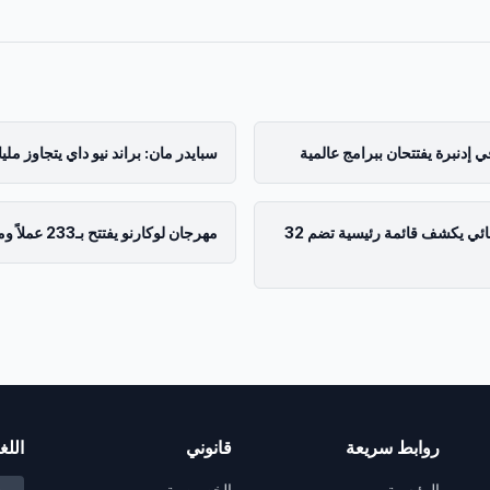
في إدنبرة يفتتحان ببرامج عالمية
سبايدر مان: براند نيو داي يتجاوز مليا
مهرجان نيويورك السينمائي يكشف قائمة رئيسية تضم 32
مهرجان لوكارنو يفتتح بـ233 عملاً ومئوية باستر كيتون
روابط سريعة
قانوني
اللغ
الرئيسية
الخصوصية