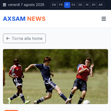
venerdì 7 agosto 2026
EN
FR
IT
ES
DE
HI
ZH
AR
AXSAM
NEWS
Torna alla home