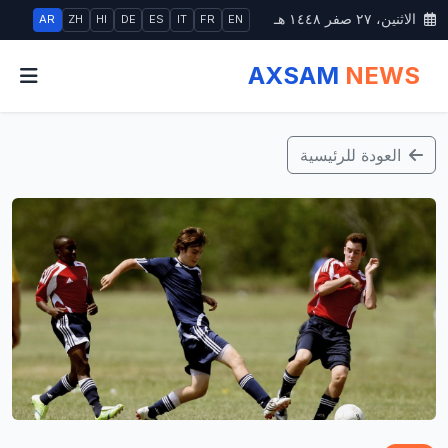
الاثنين، ٢٧ صفر ١٤٤٨ هـ
AR
ZH
HI
DE
ES
IT
FR
EN
AXSAM
NEWS
العودة للرئيسية