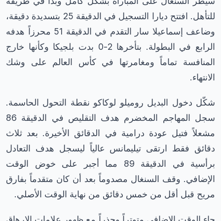
سيطر السنغال على المباراة بشكل كامل وبدا في طريقه
للتأهل. افتتح ديارا التسجيل في الدقيقة 25 بتسديدة دقيقة،
وضاعف إسماعيلا سار التقدم في الدقيقة 51 محرزاً هدفه
الرابع في البطولة. بتأخرها 2-0 بدت بلجيكا وكأنها خارج
المنافسة تماماً ومغامرتها في كأس العالم على وشك
الانتهاء.
شكّل دخول البديل روميلو لوكاكو نقطة التحول الحاسمة.
سجل المهاجم المخضرم هدف التقليص في الدقيقة 86
مشعلاً فتيل عودة درامية في الدقائق الأخيرة. بعد ثلاث
دقائق فقط ارتقى تيليمانس عالياً ليسجل هدف التعادل
برأسية في الدقيقة 89 مما أجبر على خوض الوقت
الإضافي. وقف السنغال مصدوماً بعد أن كان متقدماً بفارق
مريح قبل أقل من خمس دقائق من نهاية الوقت الأصلي.
جاء الوقت الإضافي متوتراً وحذراً مع ظهور علامات الإرهاق