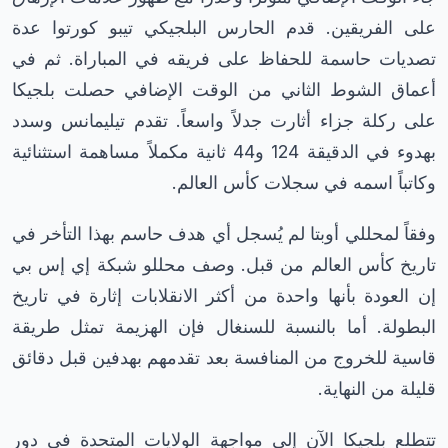
على الفريقين. قدم الحارس البلجيكي تيبو كورتوا عدة
تصديات حاسمة للحفاظ على فريقه في المباراة. ثم في
أعماق الشوط الثاني من الوقت الإضافي حصلت بلجيكا
على ركلة جزاء أثارت جدلاً واسعاً. تقدم تيليمانس وسدد
بهدوء في الدقيقة 124 و44 ثانية مكملاً مساهمة استثنائية
وكاتباً اسمه في سجلات كأس العالم.
وفقاً لمحللي أوبتا لم يُسجل أي هدف حاسم بهذا التأخر في
تاريخ كأس العالم من قبل. وصف محللو شبكة إي إس بي
إن العودة بأنها واحدة من أكثر الانقلابات إثارة في تاريخ
البطولة. أما بالنسبة للسنغال فإن الهزيمة تمثل طريقة
قاسية للخروج من المنافسة بعد تقدمهم بهدفين قبل دقائق
قليلة من النهاية.
تتطلع بلجيكا الآن إلى مواجهة الولايات المتحدة في دور