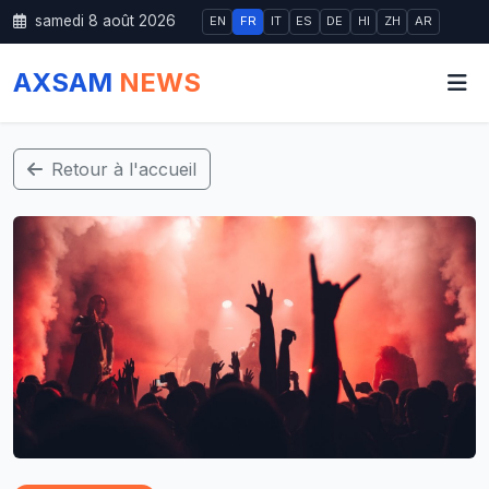
samedi 8 août 2026
EN
FR
IT
ES
DE
HI
ZH
AR
AXSAM
NEWS
Retour à l'accueil