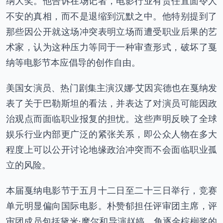
纳大奖。他告诉在场记者，电影行业有责任直面令人
不安的真相，而不是退缩到沉默之中。他特别提到了
那些因公开就这场冲突表明立场而遭受职业后果的艺
术家，认为这种压力等同于一种审查形式，破坏了戛
纳等电影节本应倡导的创作自由。
美国女演员、热门剧集主演汉娜·艾因宾德也在戛纳发
表了关于巴勒斯坦的看法，并表达了对演员可能因政
治观点而面临职业报复的担忧。这些声明反映了全球
娱乐行业内部更广泛的紧张关系，即公众人物在多大
程度上可以公开讨论地缘政治冲突而不会面临职业孤
立的风险。
本届戛纳电影节于五月十二日至二十三日举行，竞赛
单元明显偏向国际电影。朴赞郁担任评审团主席，评
审团成员包括黛米·摩尔和导演赵婷。角逐金棕榈奖的