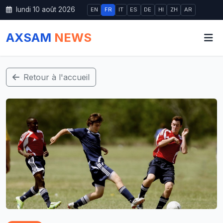
lundi 10 août 2026
EN
FR
IT
ES
DE
HI
ZH
AR
AXSAM
NEWS
Retour à l'accueil