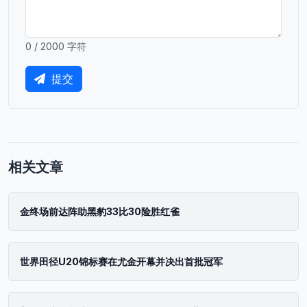
0 / 2000 字符
提交
相关文章
金终场前达阵助黑豹33比30险胜红雀
世界田径U20锦标赛在尤金开幕并决出首批冠军