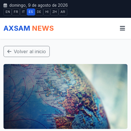
domingo, 9 de agosto de 2026
EN
FR
IT
ES
DE
HI
ZH
AR
AXSAM
NEWS
Volver al inicio