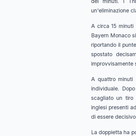
dei minuti. I Th
un'eliminazione 
A circa 15 minuti 
Bayern Monaco si è
riportando il punt
spostato decisam
improvvisamente s
A quattro minuti
individuale. Dopo
scagliato un tiro
inglesi presenti a
di essere decisivo
La doppietta ha po