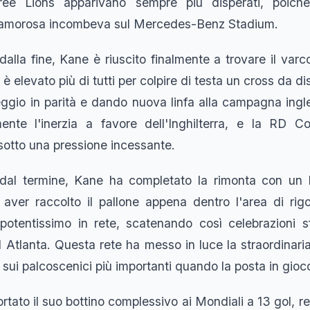
ree Lions apparivano sempre più disperati, poiché 
clamorosa incombeva sul Mercedes-Benz Stadium.
dalla fine, Kane è riuscito finalmente a trovare il varc
 elevato più di tutti per colpire di testa un cross da di
eggio in parità e dando nuova linfa alla campagna ingl
ente l'inerzia a favore dell'Inghilterra, e la RD C
otto una pressione incessante.
 dal termine, Kane ha completato la rimonta con un l
 aver raccolto il pallone appena dentro l'area di rigo
 potentissimo in rete, scatenando così celebrazioni sfr
d Atlanta. Questa rete ha messo in luce la straordinar
 sui palcoscenici più importanti quando la posta in gioco
rtato il suo bottino complessivo ai Mondiali a 13 gol, re