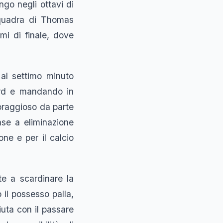
go negli ottavi di
squadra di Thomas
mi di finale, dove
al settimo minuto
ord e mandando in
 coraggioso da parte
ase a eliminazione
one e per il calcio
te a scardinare la
il possesso palla,
iuta con il passare