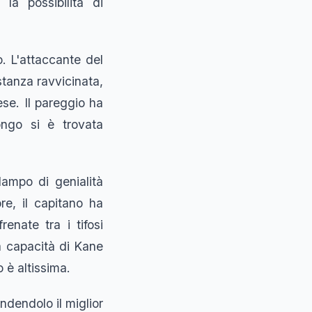
la possibilità di
o. L'attaccante del
stanza ravvicinata,
ese. Il pareggio ha
ongo si è trovata
ampo di genialità
re, il capitano ha
enate tra i tifosi
ia capacità di Kane
 è altissima.
ndendolo il miglior