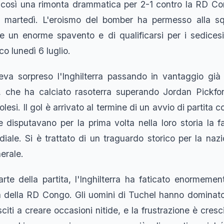
 così una rimonta drammatica per 2-1 contro la RD Con
a, martedì. L'eroismo del bomber ha permesso alla 
e un enorme spavento e di qualificarsi per i sedicesi
co lunedì 6 luglio.
a sorpreso l'Inghilterra passando in vantaggio già 
, che ha calciato rasoterra superando Jordan Pickf
golesi. Il gol è arrivato al termine di un avvio di partita
e disputavano per la prima volta nella loro storia la f
iale. Si è trattato di un traguardo storico per la nazi
nerale.
rte della partita, l'Inghilterra ha faticato enormemen
a della RD Congo. Gli uomini di Tuchel hanno dominato 
citi a creare occasioni nitide, e la frustrazione è cresc