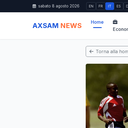
sabato 8 agosto 2026
EN
FR
IT
ES
Home
AXSAM
NEWS
Econo
Torna alla ho