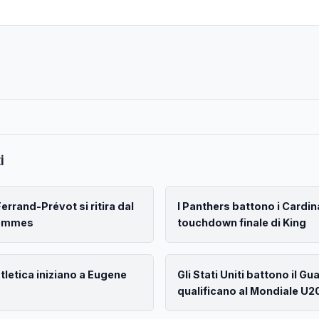
i
rrand-Prévot si ritira dal
I Panthers battono i Cardin
Femmes
touchdown finale di King
atletica iniziano a Eugene
Gli Stati Uniti battono il Gu
qualificano al Mondiale U2