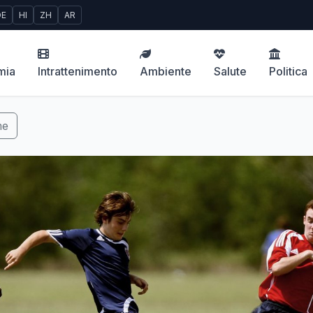
DE
HI
ZH
AR
mia
Intrattenimento
Ambiente
Salute
Politica
me