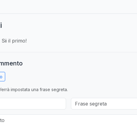
i
ii il primo!
ommento
no
errà impostata una frase segreta.