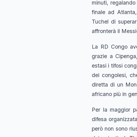
minuti, regalando
finale ad Atlant
Tuchel di superar
affronterà il Messi
La RD Congo avev
grazie a Cipenga
estasi i tifosi con
dei congolesi, ch
diretta di un Mond
africano più in ge
Per la maggior pa
difesa organizzat
però non sono rius