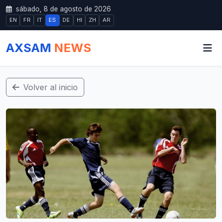
sábado, 8 de agosto de 2026
EN
FR
IT
ES
DE
HI
ZH
AR
AXSAM
NEWS
Volver al inicio