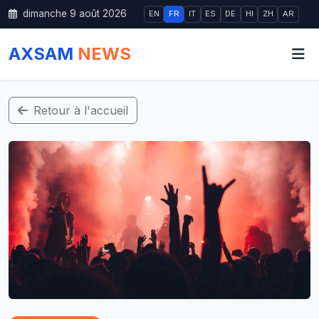
dimanche 9 août 2026
EN
FR
IT
ES
DE
HI
ZH
AR
AXSAM
NEWS
Retour à l'accueil