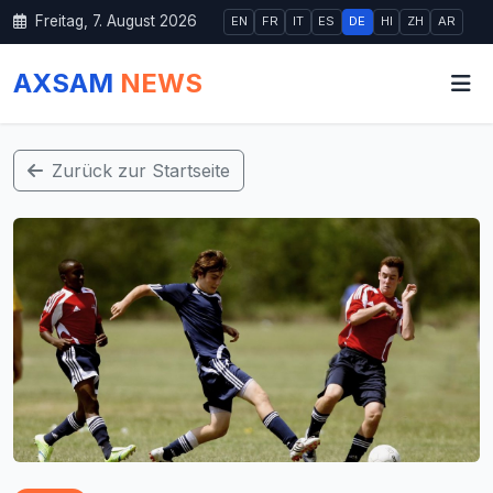
Freitag, 7. August 2026
EN
FR
IT
ES
DE
HI
ZH
AR
AXSAM
NEWS
Zurück zur Startseite