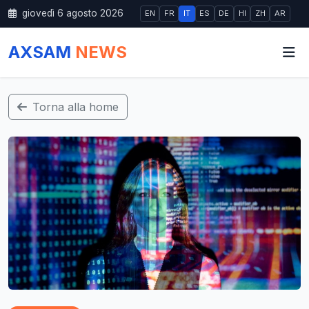
giovedì 6 agosto 2026
EN
FR
IT
ES
DE
HI
ZH
AR
AXSAM
NEWS
Torna alla home