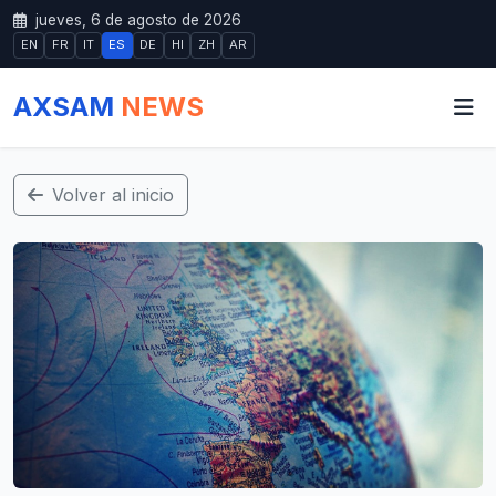
jueves, 6 de agosto de 2026
EN
FR
IT
ES
DE
HI
ZH
AR
AXSAM
NEWS
Volver al inicio