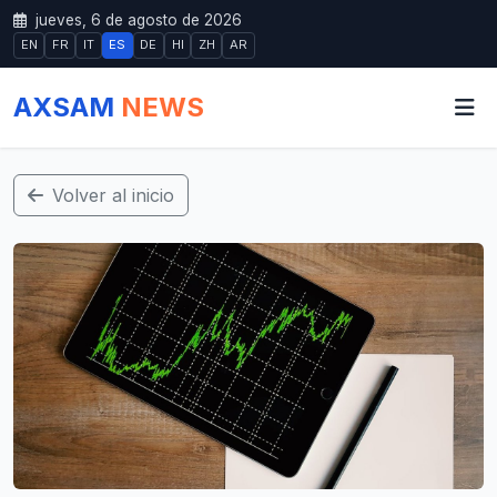
jueves, 6 de agosto de 2026
EN
FR
IT
ES
DE
HI
ZH
AR
AXSAM
NEWS
Volver al inicio