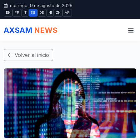
domingo, 9 de agosto de 2026
EN
FR
IT
ES
DE
HI
ZH
AR
AXSAM
NEWS
Volver al inicio