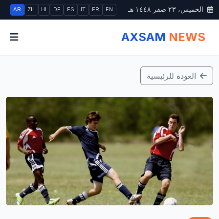
الخميس، ٢٣ صفر ١٤٤٨ هـ
AR
ZH
HI
DE
ES
IT
FR
EN
AXSAM
NEWS
العودة للرئيسية