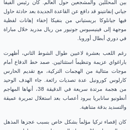
بين المحللين والمشجعين حول العالم. كان رئيس الفيفا
جياني إنفانتينو قد دافع عن القاعدة الجديدة بعد حادثة حاول
فيها جيانلوكا بريستياني من بنفيكا إخفاء إهانات لفظية
موجهة إلى فينيسيوس جونيور من ريال مدريد خلال مباراة
في دوري أبطال أوروبا.
رغم اللعب بعشرة لاعبين طوال الشوط الثاني، أظهرت
باراغواي عزيمة وتنظيماً استثنائيين. صمد خط الدفاع أمام
موجات متتالية من الهجمات التركية، مع تقديم الحارس
كارلوس كورونيل عدة تصديات رائعة. جاء الهدف الوحيد
من هجمة مرتدة سريعة في الدقيقة 38، أنهاها المهاجم
أنطونيو سانابريا ببرود أعصاب بعد استغلال تمريرة عميقة
والتسديد بدقة متناهية.
كان إقصاء تركيا مؤلماً بشكل خاص بسبب عجزها المذهل