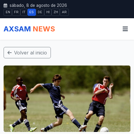
sábado, 8 de agosto de 2026
EN
FR
IT
ES
DE
HI
ZH
AR
AXSAM
NEWS
Volver al inicio