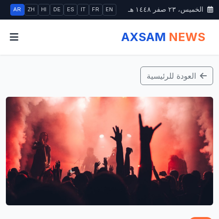
الخميس، ٢٣ صفر ١٤٤٨ هـ
AR
ZH
HI
DE
ES
IT
FR
EN
AXSAM
NEWS
العودة للرئيسية