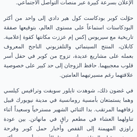
الإعلان بسرعة كبيرة عبر منصات التواصل الاجتماعي.
حوّلت كوبر بودكاست كول هير دادي إلى واحد من أكثر
البودكاستات استماعاً على مستوى العالم، بتوقيعها صفقة
تاريخية مع سيريوس إكس إم عززت مكانتها كقوة إعلامية.
كابلان، المنتج السينمائي والتلفزيوني الناجح المعروف
بعمله على مشاريع عديدة، تزوج من كوبر في حفل أسر
قلوب معجبيهما. حافظ الزوجان إلى حد كبير على خصوصية
علاقتهما رغم مسيرتيهما العامتين.
في غضون ذلك، شوهدت تايلور سويفت وترافيس كيلسي
وهما يستمتعان بأمسية رومانسية في مدينة نيويورك قبيل
زفافهما المرتقب. بدا الثنائي الشهير مسترخياً وسعيداً أثناء
تناولهما العشاء في مطعم راقٍ في مانهاتن. بين عودة
راوزي المهيمنة إلى القفص وأخبار حمل كوبر وفرحة