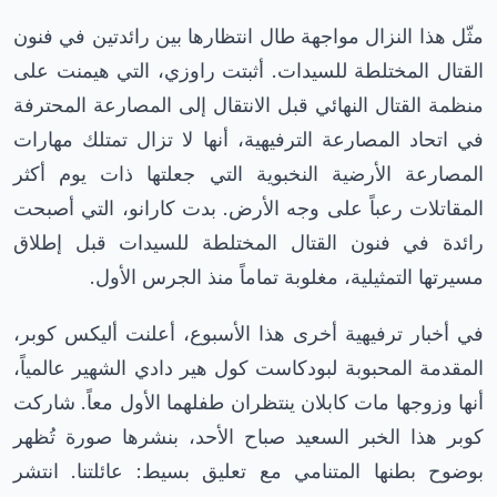
مثّل هذا النزال مواجهة طال انتظارها بين رائدتين في فنون
القتال المختلطة للسيدات. أثبتت راوزي، التي هيمنت على
منظمة القتال النهائي قبل الانتقال إلى المصارعة المحترفة
في اتحاد المصارعة الترفيهية، أنها لا تزال تمتلك مهارات
المصارعة الأرضية النخبوية التي جعلتها ذات يوم أكثر
المقاتلات رعباً على وجه الأرض. بدت كارانو، التي أصبحت
رائدة في فنون القتال المختلطة للسيدات قبل إطلاق
مسيرتها التمثيلية، مغلوبة تماماً منذ الجرس الأول.
في أخبار ترفيهية أخرى هذا الأسبوع، أعلنت أليكس كوبر،
المقدمة المحبوبة لبودكاست كول هير دادي الشهير عالمياً،
أنها وزوجها مات كابلان ينتظران طفلهما الأول معاً. شاركت
كوبر هذا الخبر السعيد صباح الأحد، بنشرها صورة تُظهر
بوضوح بطنها المتنامي مع تعليق بسيط: عائلتنا. انتشر