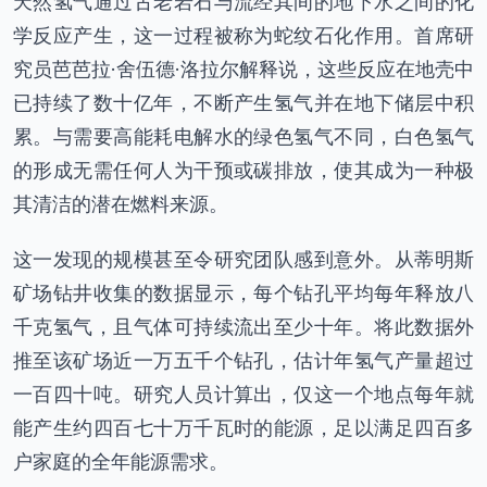
天然氢气通过古老岩石与流经其间的地下水之间的化
学反应产生，这一过程被称为蛇纹石化作用。首席研
究员芭芭拉·舍伍德·洛拉尔解释说，这些反应在地壳中
已持续了数十亿年，不断产生氢气并在地下储层中积
累。与需要高能耗电解水的绿色氢气不同，白色氢气
的形成无需任何人为干预或碳排放，使其成为一种极
其清洁的潜在燃料来源。
这一发现的规模甚至令研究团队感到意外。从蒂明斯
矿场钻井收集的数据显示，每个钻孔平均每年释放八
千克氢气，且气体可持续流出至少十年。将此数据外
推至该矿场近一万五千个钻孔，估计年氢气产量超过
一百四十吨。研究人员计算出，仅这一个地点每年就
能产生约四百七十万千瓦时的能源，足以满足四百多
户家庭的全年能源需求。