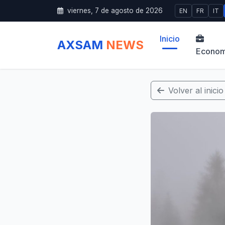
viernes, 7 de agosto de 2026
EN
FR
IT
Inicio
AXSAM
NEWS
Econom
Volver al inicio