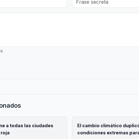
es
ionados
one a todas las ciudades
El cambio climático duplicó
 roja
condiciones extremas para