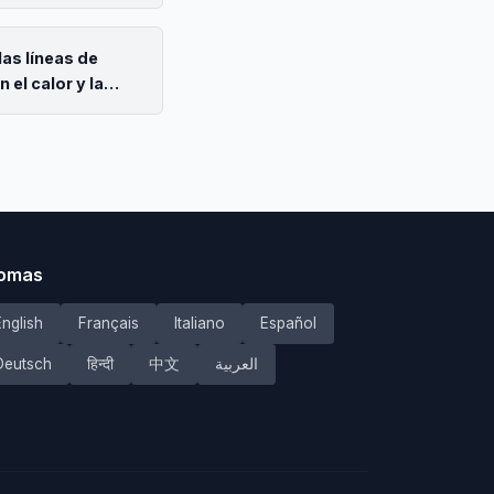
las líneas de
 el calor y la
iomas
English
Français
Italiano
Español
Deutsch
हिन्दी
中文
العربية