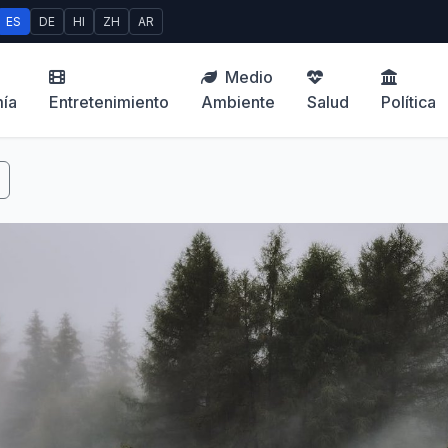
ES
DE
HI
ZH
AR
Medio
ía
Entretenimiento
Ambiente
Salud
Política