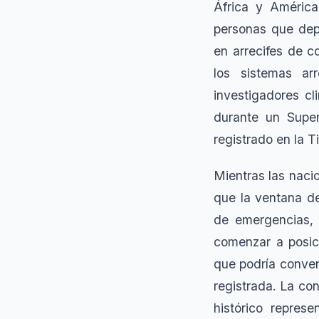
África y Améric
personas que depe
en arrecifes de 
los sistemas ar
investigadores cl
durante un Supe
registrado en la Ti
Mientras las nacio
que la ventana d
de emergencias, l
comenzar a posici
que podría conver
registrada. La co
histórico repres