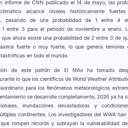
un informe de CNN publicado el 14 de mayo, las prob
limático alcance niveles históricamente fuert
nte, pasando de una probabilidad de 1 entre 4
1 entre 3 para el período de noviembre a enero. L
n que ahora existe una probabilidad de 2 entre 3 de q
áxima fuerte o muy fuerte, lo que genera temores 
tastróficas en todo el mundo.
ición de este patrón de El Niño ha tomado desp
rante lo que los científicos de World Weather Attribut
aordinario para los fenómenos meteorológicos extre
lentamiento se desarrolle completamente, 2026 ya ha si
ionales, inundaciones devastadoras y condicion
últiples continentes. Los investigadores del WWA ha
 que rompen récords y subrayan la vulnerabilidad d