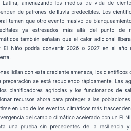
a Latina, amenazando los medios de vida de ciento
nden de patrones de lluvia predecibles. Los científi
coral temen que otro evento masivo de blanqueamient
recifales ya estresados más allá del punto de r
imáticos también señalan que el calor adicional liber
r El Niño podría convertir 2026 o 2027 en el año 
erra.
nes lidian con esta creciente amenaza, los científicos 
e preparación se está reduciendo rápidamente. Las ag
os planificadores agrícolas y los funcionarios de s
onar recursos ahora para proteger a las poblaciones
tirse en uno de los eventos climáticos más trascendenta
nvergencia del cambio climático acelerado con un El N
enta una prueba sin precedentes de la resiliencia 