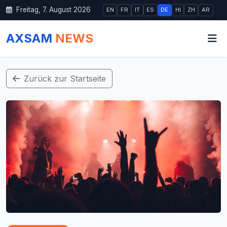
Freitag, 7. August 2026
EN
FR
IT
ES
DE
HI
ZH
AR
AXSAM
NEWS
Zurück zur Startseite