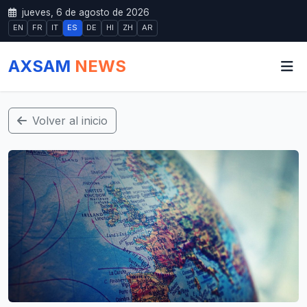
jueves, 6 de agosto de 2026
EN
FR
IT
ES
DE
HI
ZH
AR
AXSAM
NEWS
Volver al inicio