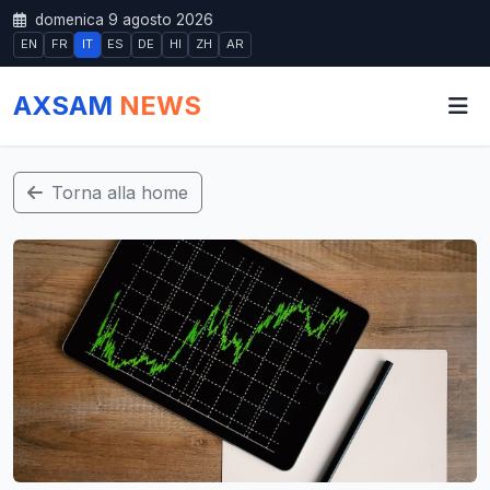
domenica 9 agosto 2026
EN
FR
IT
ES
DE
HI
ZH
AR
AXSAM
NEWS
Torna alla home