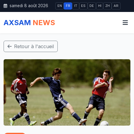
samedi 8 août 2026
EN
FR
IT
ES
DE
HI
ZH
AR
AXSAM
NEWS
Retour à l'accueil