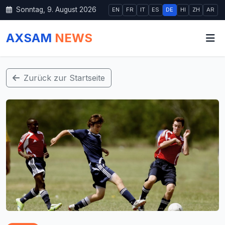
Sonntag, 9. August 2026
EN
FR
IT
ES
DE
HI
ZH
AR
AXSAM
NEWS
Zurück zur Startseite