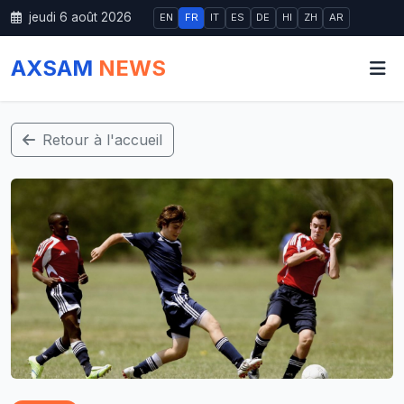
jeudi 6 août 2026
EN
FR
IT
ES
DE
HI
ZH
AR
AXSAM
NEWS
Retour à l'accueil