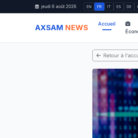
jeudi 6 août 2026
EN
FR
IT
ES
DE
Accueil
AXSAM
NEWS
Écon
Retour à l'accu