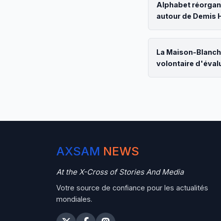
Alphabet réorgani
autour de Demis 
La Maison-Blanch
volontaire d'éval
AXSAM
NEWS
At the X-Cross of Stories And Media
Votre source de confiance pour les actualités
mondiales.