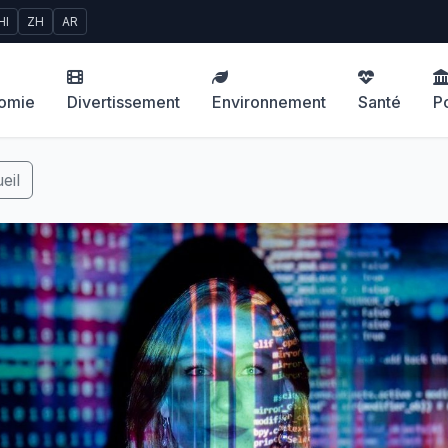
HI
ZH
AR
omie
Divertissement
Environnement
Santé
Po
eil