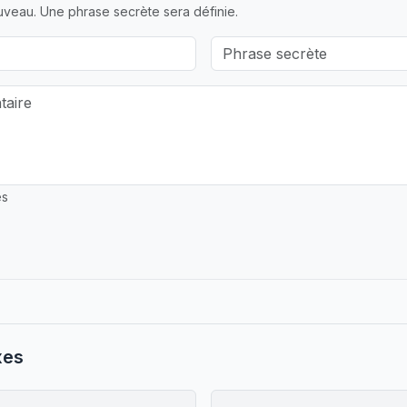
veau. Une phrase secrète sera définie.
es
xes