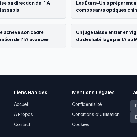
se sa direction de l'IA
Les États-Unis préparent u
Hassabis
composants optiques chino
centres d'IA
e achève son cadre
Un juge laisse entrer en vig
uation de l'IA avancée
du déshabillage par IA au 
Liens Rapides
Mentions Légales
La
Accueil
Confidentialité
À Propos
Conditions d'Utilisation
Contact
Cookies