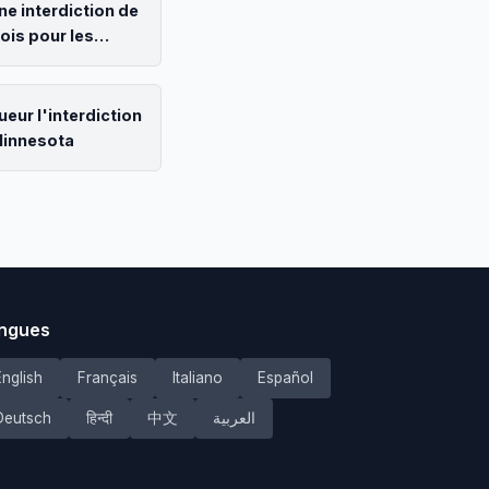
ne interdiction de
is pour les
ueur l'interdiction
Minnesota
ngues
English
Français
Italiano
Español
Deutsch
हिन्दी
中文
العربية