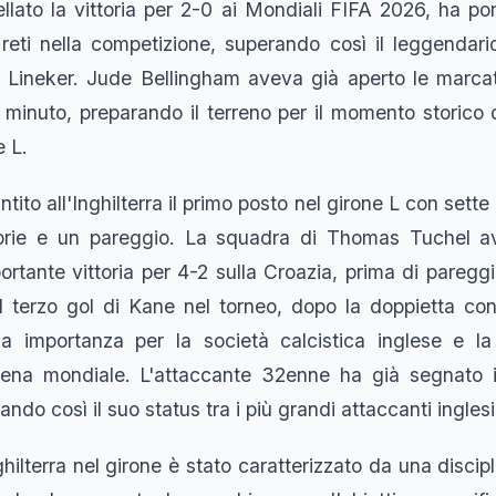
lato la vittoria per 2-0 ai Mondiali FIFA 2026, ha por
reti nella competizione, superando così il leggendari
 Lineker. Jude Bellingham aveva già aperto le marcat
 minuto, preparando il terreno per il momento storico d
e L.
ntito all'Inghilterra il primo posto nel girone L con sette p
ttorie e un pareggio. La squadra di Thomas Tuchel av
rtante vittoria per 4-2 sulla Croazia, prima di pareggia
Il terzo gol di Kane nel torneo, dopo la doppietta con
ua importanza per la società calcistica inglese e la
cena mondiale. L'attaccante 32enne ha già segnato in
ndo così il suo status tra i più grandi attaccanti ingles
ghilterra nel girone è stato caratterizzato da una discipl