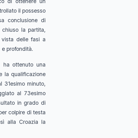
co di ottenere un
rollato il possesso
sa conclusione di
chiuso la partita,
 vista delle fasi a
 e profondità.
ia ha ottenuto una
 la qualificazione
al 31esimo minuto,
ggiato al 73esimo
ultato in grado di
per colpire di testa
ì alla Croazia la