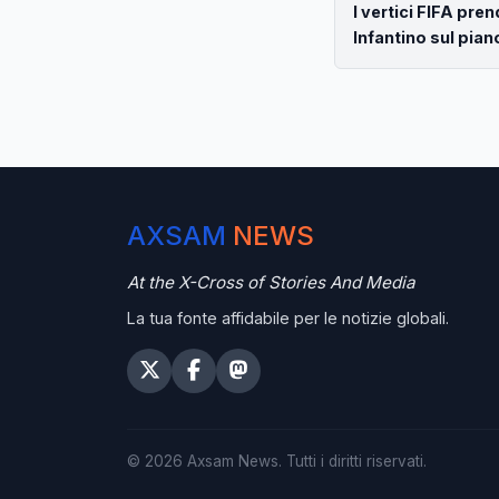
I vertici FIFA pre
Infantino sul pian
AXSAM
NEWS
At the X-Cross of Stories And Media
La tua fonte affidabile per le notizie globali.
©
2026
Axsam News.
Tutti i diritti riservati.