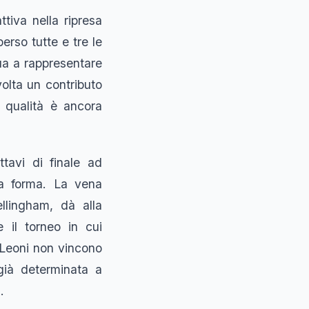
tiva nella ripresa
rso tutte e tre le
nua a rappresentare
volta un contributo
 qualità è ancora
ttavi di finale ad
na forma. La vena
ellingham, dà alla
 il torneo in cui
e Leoni non vincono
già determinata a
.