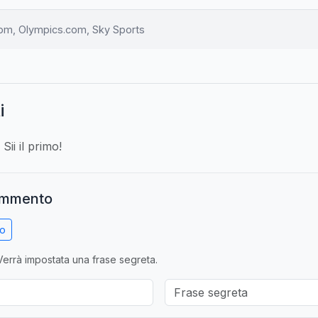
om, Olympics.com, Sky Sports
i
ii il primo!
ommento
no
errà impostata una frase segreta.