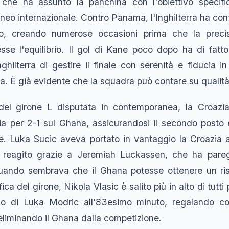
 che ha assunto la panchina con l'obiettivo specifi
neo internazionale. Contro Panama, l'Inghilterra ha cont
nizio, creando numerose occasioni prima che la preci
se l'equilibrio. Il gol di Kane poco dopo ha di fatto 
ghilterra di gestire il finale con serenità e fiducia in
ta. È già evidente che la squadra può contare su qualità
a del girone L disputata in contemporanea, la Croaz
ia per 2-1 sul Ghana, assicurandosi il secondo posto e
nale. Luka Sucic aveva portato in vantaggio la Croazia 
 reagito grazie a Jeremiah Luckassen, che ha pare
uando sembrava che il Ghana potesse ottenere un ris
ica del girone, Nikola Vlasic è salito più in alto di tutti 
lo di Luka Modric all'83esimo minuto, regalando cos
eliminando il Ghana dalla competizione.