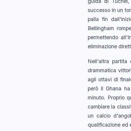
guida di Tuchel,
successo in un tor
palla fin dall'i
Bellingham rompes
permettendo all'In
eliminazione diret
Nell'altra partit
drammatica vittor
agli ottavi di fi
però il Ghana ha
minuto. Proprio q
cambiare la classif
un calcio d'ango
qualificazione ed 