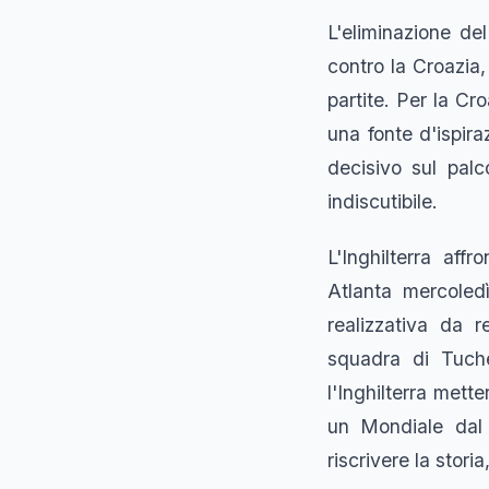
L'eliminazione de
contro la Croazia
partite. Per la Cr
una fonte d'ispira
decisivo sul pal
indiscutibile.
L'Inghilterra aff
Atlanta mercoled
realizzativa da r
squadra di Tuche
l'Inghilterra mett
un Mondiale dal 
riscrivere la stori