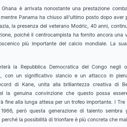
l Ghana è arrivata nonostante una prestazione combat
, mentre Panama ha chiuso all'ultimo posto dopo aver pe
oazia, la presenza del veterano Modric, 40 anni, conti
zione, poiché il centrocampista ha fornito ancora una 
coscenico più importante del calcio mondiale. La sua
ronterà la Repubblica Democratica del Congo negli o
ì, con un significativo slancio e un attacco in pie
ecord di Kane, unita alla brillantezza creativa di B
l la genuina convinzione che questo possa essere
erà fine alla lunga attesa per un trofeo importante. I Tr
1966, però questa generazione di talento sembra 
a, perché la possibilità di trionfare è più concreta che mai