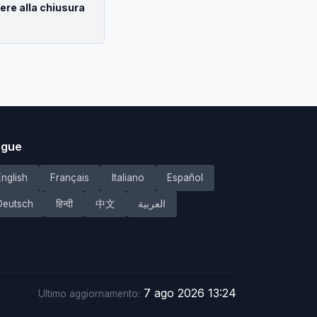
ere alla chiusura
ngue
English
Français
Italiano
Español
Deutsch
हिन्दी
中文
العربية
7 ago 2026 13:24
Ultimo aggiornamento: