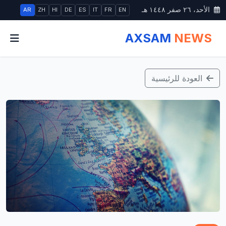
الأحد، ٢٦ صفر ١٤٤٨ هـ
AR
ZH
HI
DE
ES
IT
FR
EN
AXSAM
NEWS
العودة للرئيسية