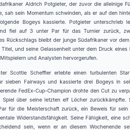
dafrikaner Aldrich Potgieter, der zuvor die alleinige F
te, sah sein Momentum schwinden, als er auf den hint
olgende Bogeys kassierte. Potgieter unterschrieb le
d fiel auf 3 unter Par für das Turnier zurück, zw
es Rückschlags bleibt der junge Südafrikaner vor de
itel, und seine Gelassenheit unter dem Druck eines 
itspielern und Analysten hervorgerufen.
ster Scottie Scheffler erlebte einen turbulenten Sta
ur sieben Fairways und kassierte drei Bogeys in se
ierende FedEx-Cup-Champion drohte den Cut zu verpa
Spiel über seine letzten elf Löcher zurückkämpfte. S
Par für die Meisterschaft zurück, ein Beweis für sei
entale Widerstandsfähigkeit. Seine Fähigkeit, eine s
tscheidend sein, wenn er an diesem Wochenende se