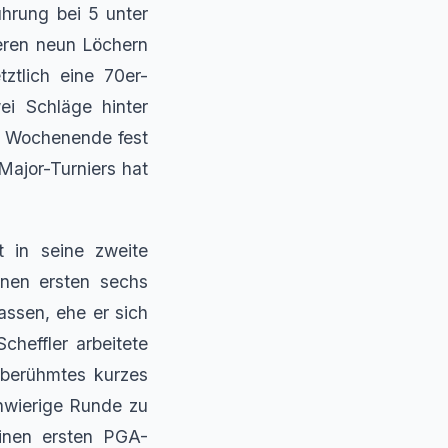
ührung bei 5 unter
eren neun Löchern
tztlich eine 70er-
ei Schläge hinter
m Wochenende fest
Major-Turniers hat
rt in seine zweite
inen ersten sechs
ssen, ehe er sich
cheffler arbeitete
n berühmtes kurzes
chwierige Runde zu
inen ersten PGA-