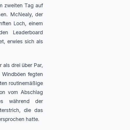
em zweiten Tag auf
hen. McNealy, der
ünften Loch, einem
den Leaderboard
t, erwies sich als
als drei über Par,
. Windböen fegten
lten routinemäßige
ion vom Abschlag
 es während der
erstrich, die das
rsprochen hatte.