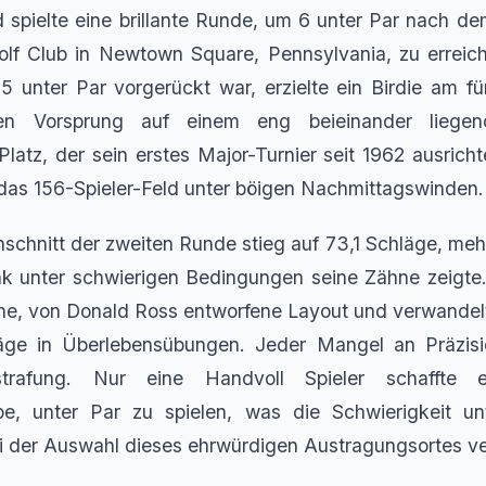
spielte eine brillante Runde, um 6 unter Par nach d
lf Club in Newtown Square, Pennsylvania, zu erreic
 5 unter Par vorgerückt war, erzielte ein Birdie am f
en Vorsprung auf einem eng beieinander liegen
latz, der sein erstes Major-Turnier seit 1962 ausrichte
 das 156-Spieler-Feld unter böigen Nachmittagswinden.
schnitt der zweiten Runde stieg auf 73,1 Schläge, mehr 
k unter schwierigen Bedingungen seine Zähne zeigte
che, von Donald Ross entworfene Layout und verwande
äge in Überlebensübungen. Jeder Mangel an Präzis
trafung. Nur eine Handvoll Spieler schaffte
e, unter Par zu spielen, was die Schwierigkeit unt
i der Auswahl dieses ehrwürdigen Austragungsortes ve