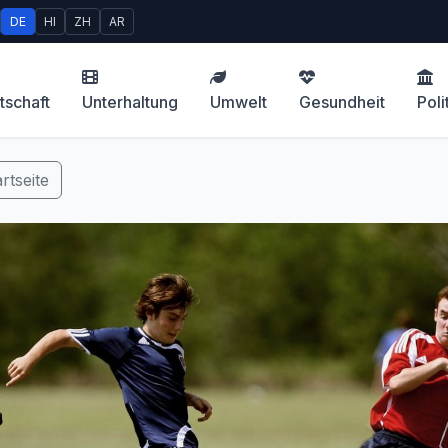
DE
HI
ZH
AR
tschaft
Unterhaltung
Umwelt
Gesundheit
Poli
rtseite