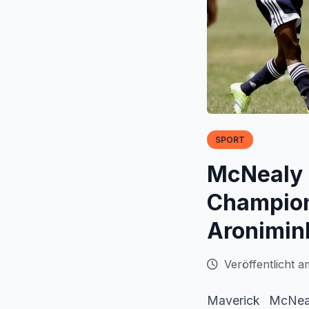
SPORT
McNealy 
Champion
Aronimin
Veröffentlicht a
Maverick McNea