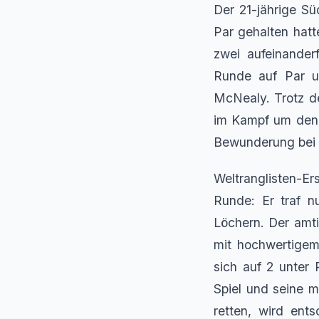
Der 21-jährige Sü
Par gehalten hat
zwei aufeinanderf
Runde auf Par un
McNealy. Trotz d
im Kampf um den T
Bewunderung bei M
Weltranglisten-Er
Runde: Er traf n
Löchern. Der amt
mit hochwertigem 
sich auf 2 unter 
Spiel und seine m
retten, wird en