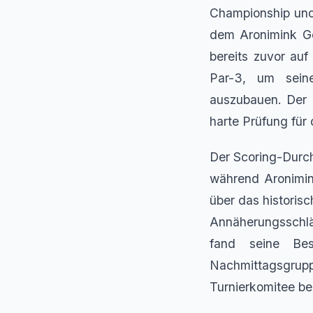
Championship und 
dem Aronimink Go
bereits zuvor auf
Par-3, um sein
auszubauen. Der P
harte Prüfung für
Der Scoring-Durch
während Aronimin
über das historis
Annäherungsschl
fand seine Bes
Nachmittagsgrupp
Turnierkomitee be