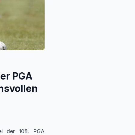
der PGA
hsvollen
ei der 108. PGA