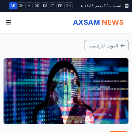
السبت، ٢٥ صفر ١٤٤٨ هـ
AR
ZH
HI
DE
ES
IT
FR
EN
AXSAM
NEWS
العودة للرئيسية