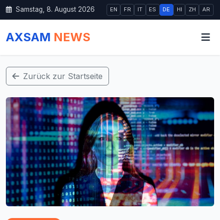
Samstag, 8. August 2026
EN
FR
IT
ES
DE
HI
ZH
AR
AXSAM
NEWS
Zurück zur Startseite