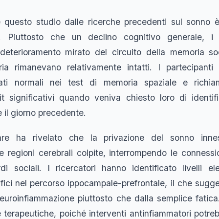
 questo studio dalle ricerche precedenti sul sonno è 
 Piuttosto che un declino cognitivo generale, i 
eterioramento mirato del circuito della memoria soci
ia rimanevano relativamente intatti. I partecipanti 
tati normali nei test di memoria spaziale e richia
t significativi quando veniva chiesto loro di identifi
 il giorno precedente.
lare ha rivelato che la privazione del sonno inn
le regioni cerebrali colpite, interrompendo le connessi
di sociali. I ricercatori hanno identificato livelli e
fici nel percorso ippocampale-prefrontale, il che sugg
euroinfiammazione piuttosto che dalla semplice fatic
e terapeutiche, poiché interventi antinfiammatori potre