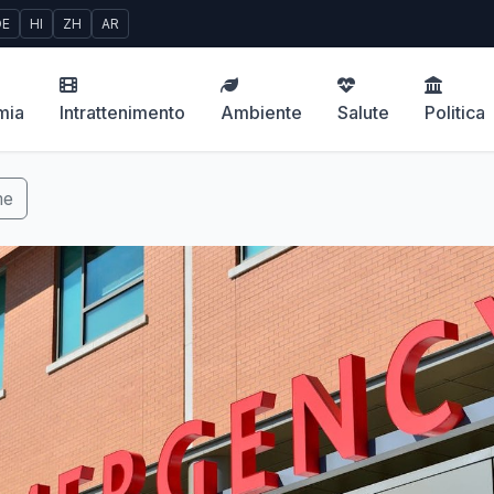
DE
HI
ZH
AR
mia
Intrattenimento
Ambiente
Salute
Politica
me