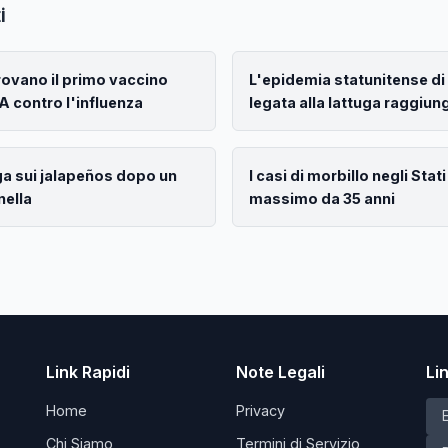
i
provano il primo vaccino
L'epidemia statunitense d
 contro l'influenza
legata alla lattuga raggiung
ga sui jalapeños dopo un
I casi di morbillo negli Stati
nella
massimo da 35 anni
Link Rapidi
Note Legali
Li
Home
Privacy
Chi Siamo
Termini di Servizio