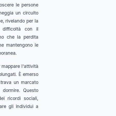
noscere le persone
neggia un circuito
e, rivelando per la
ifficoltà con il
ono che la perdita
 che mantengono le
mporanea.
 mappare l'attività
rolungati. È emerso
ostrava un marcato
a dormire. Questo
i ricordi sociali,
re gli individui a