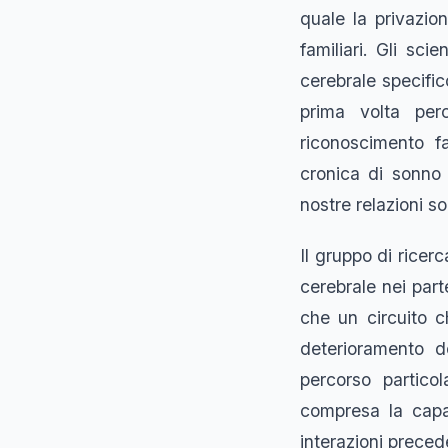
quale la privazio
familiari. Gli sc
cerebrale specific
prima volta per
riconoscimento fa
cronica di sonno 
nostre relazioni s
Il gruppo di ricer
cerebrale nei part
che un circuito c
deterioramento d
percorso particol
compresa la capac
interazioni preced