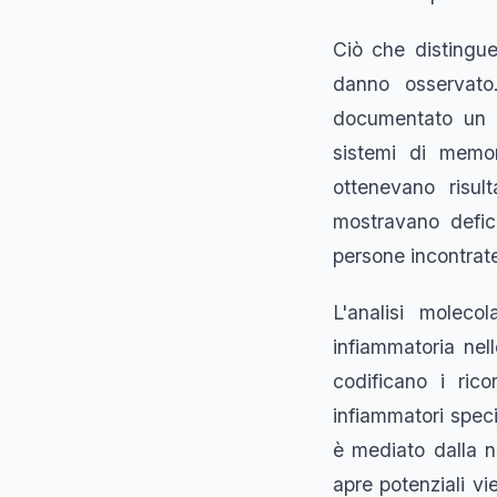
Ciò che distingue
danno osservato.
documentato un d
sistemi di memor
ottenevano risul
mostravano defici
persone incontrate
L'analisi moleco
infiammatoria nel
codificano i ricor
infiammatori speci
è mediato dalla n
apre potenziali vi