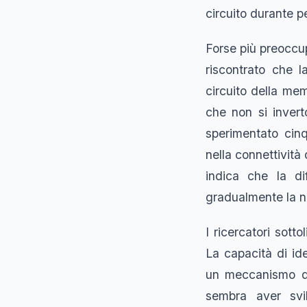
circuito durante pe
Forse più preoccup
riscontrato che l
circuito della me
che non si inver
sperimentato cinq
nella connettività
indica che la di
gradualmente la no
I ricercatori sott
La capacità di ide
un meccanismo di
sembra aver svi