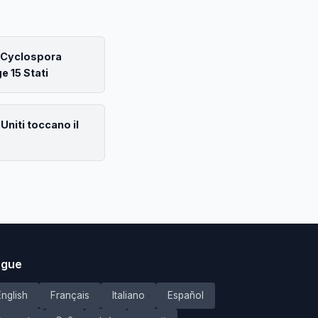
i Cyclospora
e 15 Stati
 Uniti toccano il
ngue
English
Français
Italiano
Español