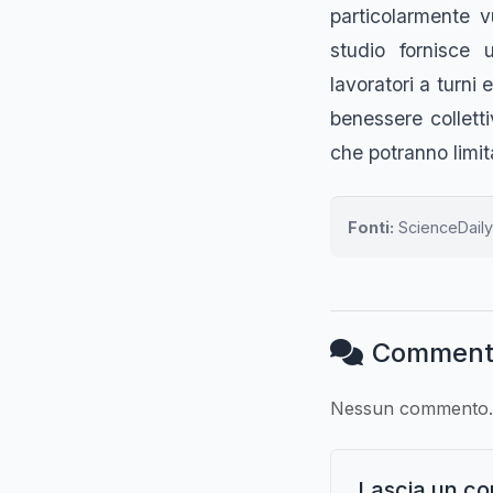
particolarmente vu
studio fornisce u
lavoratori a turni 
benessere colletti
che potranno limita
Fonti:
ScienceDaily
Comment
Nessun commento. S
Lascia un c