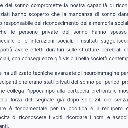
ne del sonno compromette la nostra capacità di rico
ienziati hanno scoperto che la mancanza di sonno dan
o responsabile del riconoscimento della memoria social
ché le persone private del sonno hanno spesso d
cciale e le interazioni sociali. I risultati suggerisc
potrà avere effetti duraturi sulle strutture cerebrali
ociali, con conseguenze già visibili nella società conte
ca ha utilizzato tecniche avanzate di neuroimmagine per
ecipanti che erano stati privati del sonno per periodi p
he collega l'ippocampo alla corteccia prefrontale m
ella forza del segnale già dopo sole 24 ore senz
are è fondamentale per la codifica e il recupero de
ità di riconoscere i volti, ricordare i nomi e associa
enti.