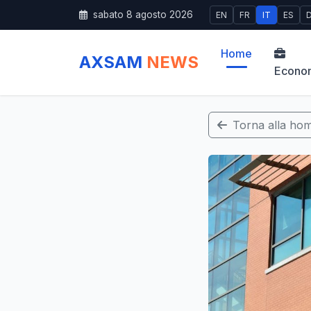
sabato 8 agosto 2026
EN
FR
IT
ES
Home
AXSAM
NEWS
Econo
Torna alla ho