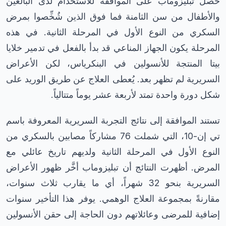
حصل تبليزوماب على الموافقة للاستخدام لدى البالغين
والأطفال من سن الثامنة فما فوق الذين شُخِّصوا بمرض
السكري من النوع الأول في المرحلة الثانية. في هذه
المرحلة يكون الجهاز المناعي قد بدأ بالفعل في تدمير خلايا
بيتا المنتجة للأنسولين في البنكرياس، لكن الأعراض
السريرية لم تظهر بعد. يُعطى العلاج عن طريق الوريد على
شكل دورة واحدة تمتد لأربعة عشر يوماً متتالياً.
تستند الموافقة إلى نتائج التجربة السريرية المعروفة باسم
تي إن-10، التي شملت 76 مشاركاً مصابين بالسكري من
النوع الأول في المرحلة الثانية ولديهم تاريخ عائلي مع
المرض. أظهرت النتائج أن تبليزوماب أخَّر ظهور الأعراض
السريرية بنحو 32 شهراً، أي ما يقارب ثلاث سنوات،
مقارنةً بمجموعة العلاج الوهمي. يوفر هذا التأخير سنوات
إضافية للمرضى وعائلاتهم دون الحاجة إلى حقن الأنسولين