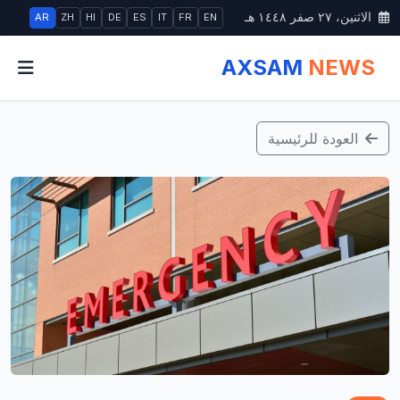
الاثنين، ٢٧ صفر ١٤٤٨ هـ
AR
ZH
HI
DE
ES
IT
FR
EN
AXSAM
NEWS
العودة للرئيسية