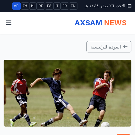
الأحد، ٢٦ صفر ١٤٤٨ هـ
AR
ZH
HI
DE
ES
IT
FR
EN
AXSAM
NEWS
العودة للرئيسية