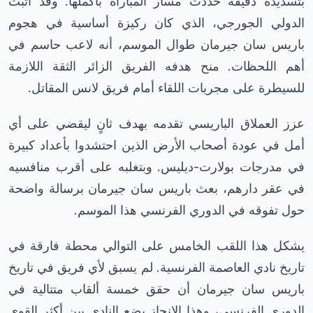
بتسديدة دقيقة حددت مسار المباراة بأكملها. وقد أثبت
الدولي الجورجي، الذي كان ركيزة أساسية في هجوم
باريس سان جيرمان طوال الموسم، أنه لاعب حاسم في
أهم اللحظات. منح هدفه الفريق الزائر الثقة اللازمة
للسيطرة على مجريات اللقاء أمام فريق لانس المقاتل.
عزز العملاق الباريسي تقدمه بهدف ثانٍ ليقضي على أي
أمل في عودة أصحاب الأرض الذين احتشدوا بأعداد كبيرة
في مدرجات بولارت-ديليس. وبتغلبه على أقرب منافسيه
في عقر دارهم، بعث باريس سان جيرمان برسالة واضحة
حول تفوقه في الدوري الفرنسي هذا الموسم.
يشكل هذا اللقب الخامس على التوالي محطة فارقة في
تاريخ نادي العاصمة الفرنسية. لم يسبق لأي فريق في تاريخ
باريس سان جيرمان أن حقق خمسة ألقاب متتالية في
الدوري الفرنسي، وهذا الإنجاز يضع النادي بين أكثر القوى