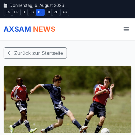
Donnerstag, 6. August 2026
EN
FR
IT
ES
DE
HI
ZH
AR
AXSAM
NEWS
Zurück zur Startseite