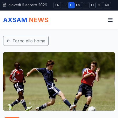
giovedì 6 agosto 2026
EN
FR
IT
ES
DE
HI
ZH
AR
AXSAM
NEWS
Torna alla home