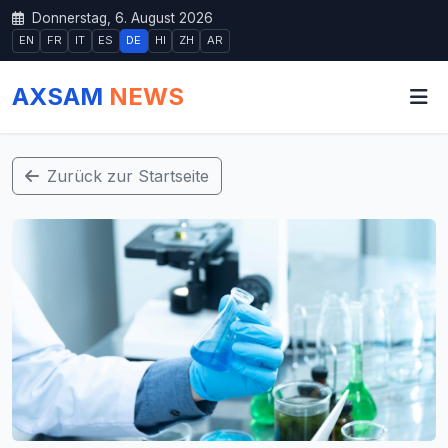
Donnerstag, 6. August 2026
EN
FR
IT
ES
DE
HI
ZH
AR
AXSAM
NEWS
Zurück zur Startseite