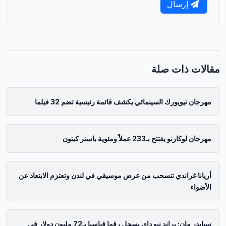
إرسال
مقالات ذات صلة
مهرجان نيويورك السينمائي يكشف قائمة رئيسية تضم 32 فيلما
مهرجان لوكارنو يفتتح بـ233 عملاً ومئوية باستر كيتون
أريانا غراندي تنسحب من عرض موسيقي في لندن وتعتزم الابتعاد عن
الأضواء
سبايدر مان: براند نيو داي يسجل رقما قياسيا بـ72 مليون دولار في