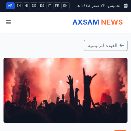
الخميس، ٢٣ صفر ١٤٤٨ هـ
AR
ZH
HI
DE
ES
IT
FR
EN
AXSAM
NEWS
العودة للرئيسية