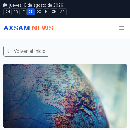
jueves, 6 de agosto de 2026
EN
FR
IT
ES
DE
HI
ZH
AR
AXSAM
NEWS
Volver al inicio