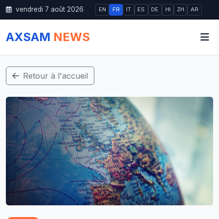
vendredi 7 août 2026
EN
FR
IT
ES
DE
HI
ZH
AR
AXSAM
NEWS
Retour à l'accueil