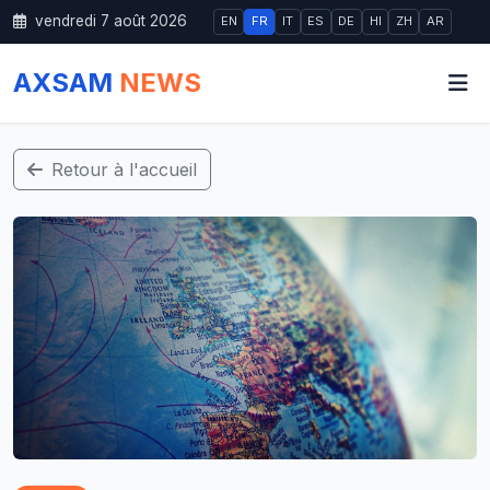
vendredi 7 août 2026
EN
FR
IT
ES
DE
HI
ZH
AR
AXSAM
NEWS
Retour à l'accueil