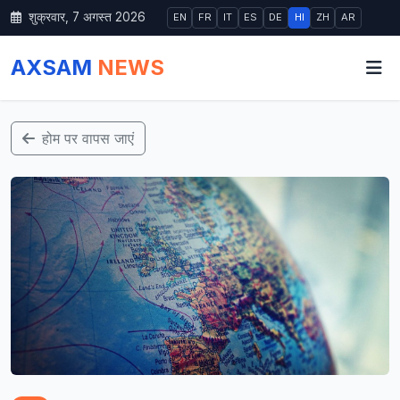
शुक्रवार, 7 अगस्त 2026
EN
FR
IT
ES
DE
HI
ZH
AR
AXSAM
NEWS
होम पर वापस जाएं