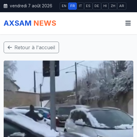
vendredi 7 août 2026
EN
FR
IT
ES
DE
HI
ZH
AR
AXSAM
NEWS
Retour à l'accueil