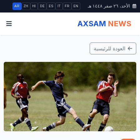
الأحد، ٢٦ صفر ١٤٤٨ هـ
AR
ZH
HI
DE
ES
IT
FR
EN
AXSAM
NEWS
العودة للرئيسية