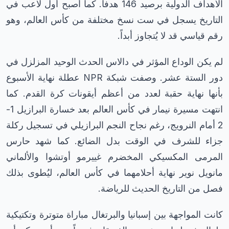
الأهداف الدولية برصيد 146 هدفاً. كما أصبح أول لاعب في
التاريخ يسجل في ست نسخ مختلفة من كأس العالم، وهو
رقم قياسي قد لا يُتجاوز أبداً.
لم يكن الوداع المؤثر في دالاس الحدث الوحيد المزلزل في
دور الستة عشر. وصفت شبكة NPR عطلة نهاية الأسبوع
بأنها نهاية حقبة لعدد من أعظم أيقونات كرة القدم. كما
انتهت مسيرة نيمار في كأس العالم بعد خسارة البرازيل 1-
2 أمام النرويج، رغم نجاح النجم البرازيلي في تسجيل ركلة
جزاء للشرف في الوقت بدل الضائع. كما شهد حارس
المرمى المكسيكي المخضرم غييرمو أوتشوا والألماني
مانويل نوير نهاية أحلامهما في كأس العالم، ليُطوى بذلك
فصل من التاريخ الحديث للرياضة.
كانت المواجهة بين إسبانيا والبرتغال مباراة متوترة وتكتيكية