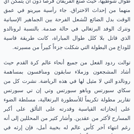
طوال شوطيها، حيث صنع الفريقان فرصاً دون أن يتمكن أي
منهما من إحداث الاختراق. جاء رأسية ميرينو في عمق
الوقت بدل الضائع لتُشعل الفرحة بين الجماهير الإسبانية
وتترك الوفد البرتغالي في حالة صدمة. بالنسبة لرونالدو
الذي قاتل بلا كلل طوال المباراة، كانت طريقة قاسية
للوداع من البطولة التي شكلت جزءاً كبيراً من مسيرته.
توالت ردود الفعل من جميع أنحاء عالم كرة القدم حيث
أشاد المشجعون وزملاء سابقون ومنافسون بمساهمة
رونالدو التي لا مثيل لها في هذه الرياضة. نشرت كل من
سكاي سبورتس وياهو سبورتس وتي إن تي سبورتس
تقارير مطولة تكريماً للأسطورة البرتغالية، مسلطة الضوء
على إنجازاته القياسية وقدرته على التألق على أكبر
المسارح لأكثر من عقدين. وأشار كثير من المحللين إلى أنه
رغم انتهاء آخر كأس عالم له بخيبة أمل، فإن إرثه في