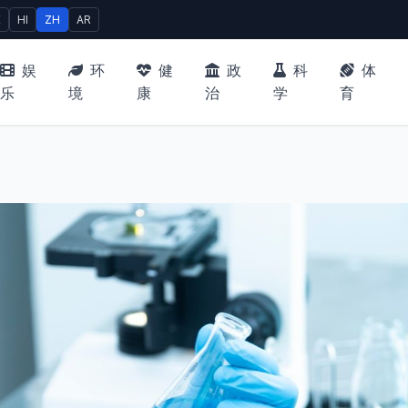
E
HI
ZH
AR
娱
环
健
政
科
体
乐
境
康
治
学
育