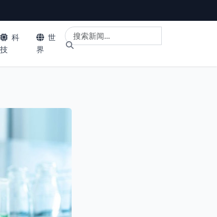
科
世
技
界