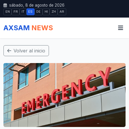
sábado, 8 de agosto de 2026
EN
FR
IT
ES
DE
HI
ZH
AR
AXSAM
NEWS
Volver al inicio