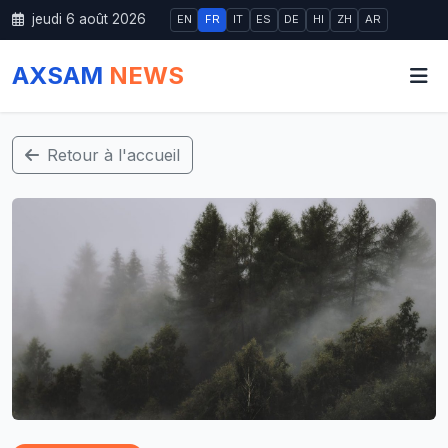
jeudi 6 août 2026
EN
FR
IT
ES
DE
HI
ZH
AR
AXSAM
NEWS
Retour à l'accueil